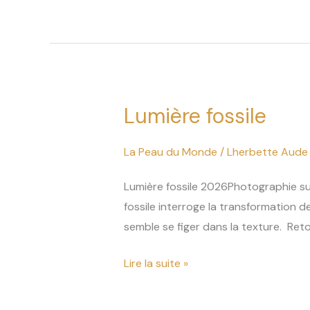
Lumière fossile
Lumière
fossile
La Peau du Monde
/
Lherbette Aude
Lumière fossile 2026Photographie sur
fossile interroge la transformation d
semble se figer dans la texture. Ret
Lire la suite »