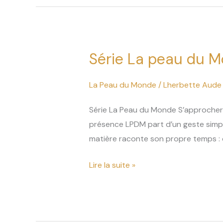
Série La peau du 
Série
La
peau
La Peau du Monde
/
Lherbette Aude
du
Série La Peau du Monde S’approcher ju
Monde
présence LPDM part d’un geste simple
matière raconte son propre temps : c
Lire la suite »