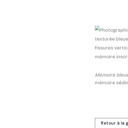
Mémoire bleu
mémoire sédim
Retour à la 