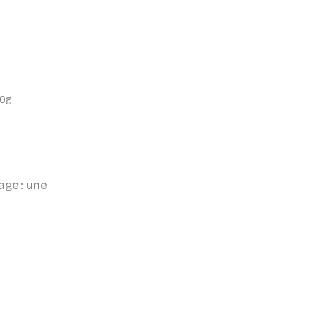
00g
age : une