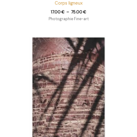
Corps ligneux
17.00
€
–
75.00
€
Photographie Fine-art
Plage
de
prix :
17.00 €
à
240.00 €