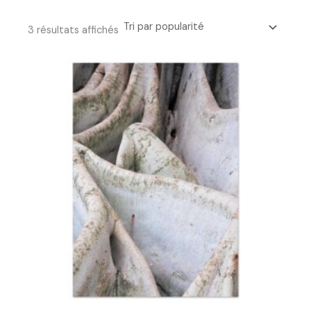
3 résultats affichés
Plage
de
prix :
17.00 €
à
75.00 €