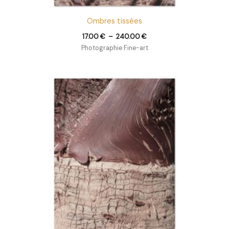
Ombres tissées
17.00
€
–
240.00
€
Photographie Fine-art
Plage
de
prix :
17.00 €
à
240.00 €