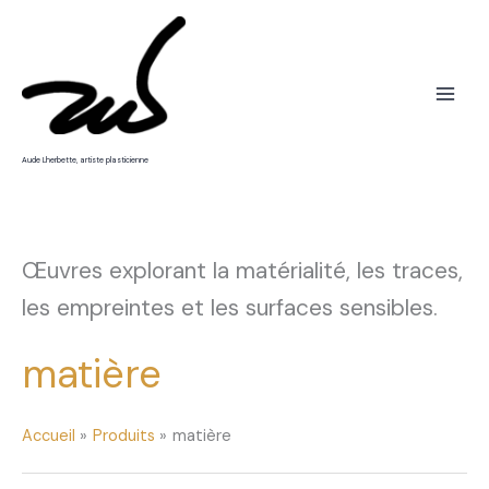
Trié
Aller
par
popularité
au
contenu
Aude Lherbette, artiste plasticienne
Œuvres explorant la matérialité, les traces,
les empreintes et les surfaces sensibles.
matière
Accueil
Produits
matière