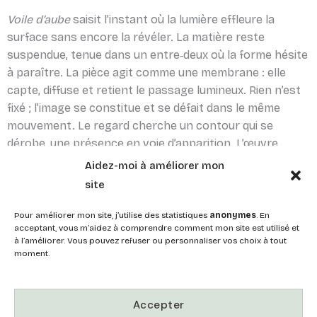
Voile d’aube
saisit l’instant où la lumière effleure la
surface sans encore la révéler. La matière reste
suspendue, tenue dans un entre‑deux où la forme hésite
à paraître. La pièce agit comme une membrane : elle
capte, diffuse et retient le passage lumineux. Rien n’est
fixé ; l’image se constitue et se défait dans le même
mouvement. Le regard cherche un contour qui se
dérobe, une présence en voie d’apparition. L’œuvre
propose une expérience d’émergence, calme et lente,
Aidez-moi à améliorer mon
plutôt qu’une image donnée.
site
Pour améliorer mon site, j’utilise des statistiques
anonymes
. En
acceptant, vous m’aidez à comprendre comment mon site est utilisé et
à l’améliorer. Vous pouvez refuser ou personnaliser vos choix à tout
moment.
Retour à la galerie
Accepter
Demander des informations