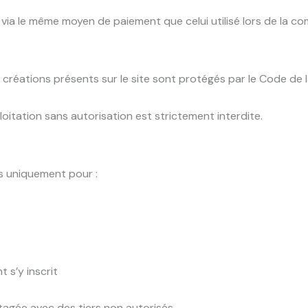
ia le même moyen de paiement que celui utilisé lors de la c
créations présents sur le site sont protégés par le Code de la
oitation sans autorisation est strictement interdite.
s uniquement pour :
t s’y inscrit
agée avec des tiers non autorisés.